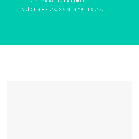
Duis sed odio sit amet nibh
vulputate cursus a sit amet mauris.