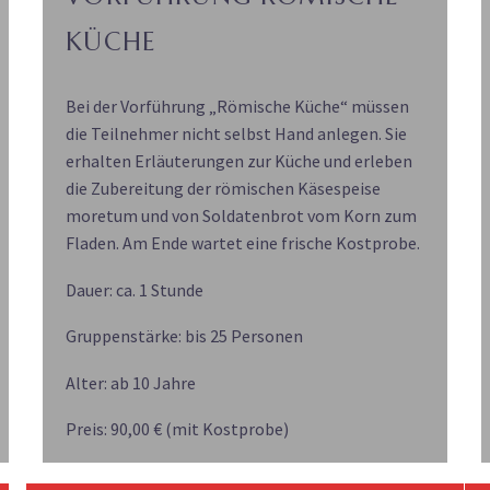
KÜCHE
Bei der Vorführung „Römische Küche“ müssen
die Teilnehmer nicht selbst Hand anlegen. Sie
erhalten Erläuterungen zur Küche und erleben
die Zubereitung der römischen Käsespeise
moretum und von Soldatenbrot vom Korn zum
Fladen. Am Ende wartet eine frische Kostprobe.
Dauer: ca. 1 Stunde
Gruppenstärke: bis 25 Personen
Alter: ab 10 Jahre
Preis: 90,00 € (mit Kostprobe)