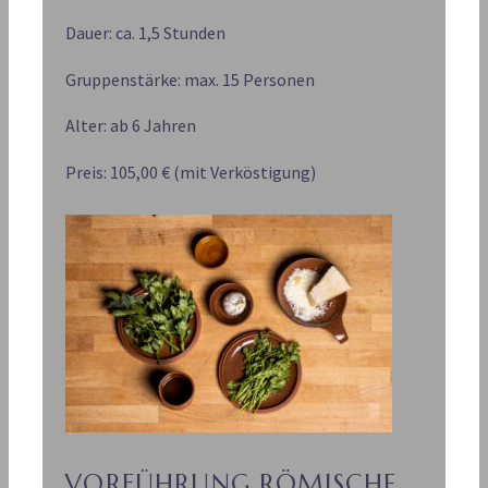
Dauer: ca. 1,5 Stunden
Gruppenstärke: max. 15 Personen
Alter: ab 6 Jahren
Preis: 105,00 € (mit Verköstigung)
VORFÜHRUNG RÖMISCHE