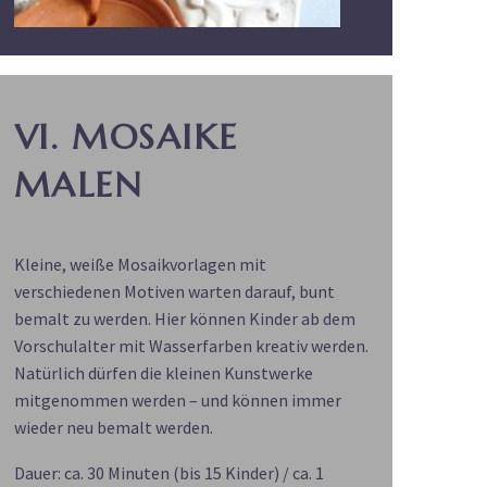
VI. MOSAIKE
MALEN
Kleine, weiße Mosaikvorlagen mit
verschiedenen Motiven warten darauf, bunt
bemalt zu werden. Hier können Kinder ab dem
Vorschulalter mit Wasserfarben kreativ werden.
Natürlich dürfen die kleinen Kunstwerke
mitgenommen werden – und können immer
wieder neu bemalt werden.
Dauer: ca. 30 Minuten (bis 15 Kinder) / ca. 1