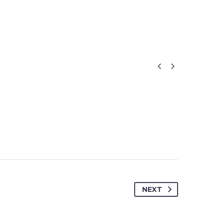


NEXT