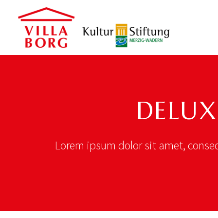
DELUX
Lorem ipsum dolor sit amet, consec