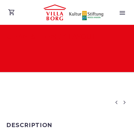
CLEAN & TRENDY
LAYOUT
DEUTSCH


DESCRIPTION